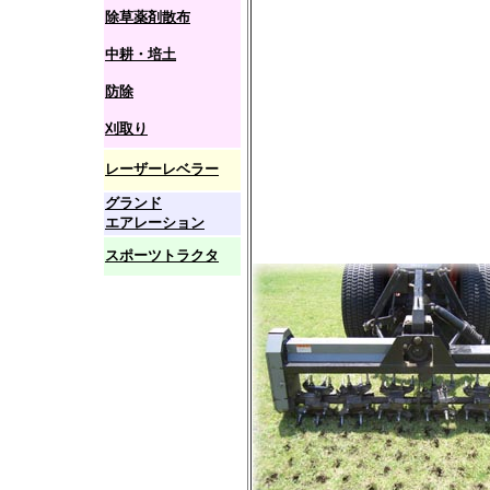
除草薬剤散布
中耕・培土
防除
刈取り
レーザーレベラー
グランド
エアレーション
スポーツトラクタ