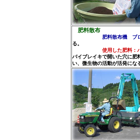
肥料散布
肥料散布機 ブ
る。
使用した肥料：
バイブレイキで開いた穴に肥
い、微生物の活動が活発にな