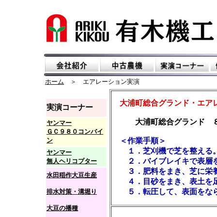
ホーム
＞ エアレーション実演
大浦町総合グランド・エア
実演コーナー
大浦町総合グランド ８
ヤンマー
ＧＣ９８０コンバイ
ン
＜作業手順＞
１．芝刈機で芝を整える
ヤンマー
２．バイブレイキで表層を
無人ヘリコプター
３．肥料をまき、芝に栄養
水田稲作大豆生産
４．目砂をまき、表土を
５．転圧して、表面をな
排水対策・溝堀り
大豆の播種