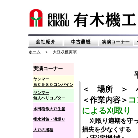
ホーム
＞ 大豆収穫実演
実演コーナー
ヤンマー
ＧＣ９８０コンバイン
＜ 場所 ＞
ヤンマー
コ
無人ヘリコプター
＜作業内容＞
による刈取り
水田稲作大豆生産
排水対策・溝堀り
刈取り適期を守
損失を少なくする
大豆の播種