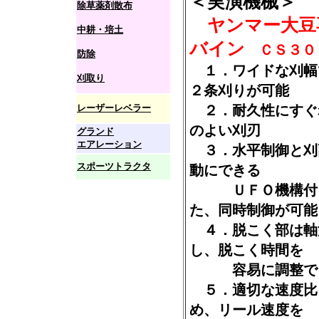
＜実演機械＞
除草薬剤散布
ヤンマー大豆
中耕・培土
バイン
ＣＳ３０
防除
１．ワイドな刈幅
刈取り
２条刈りが可能
レーザーレベラー
２．耐久性にすぐ
のよい刈刃
グランド
エアレーション
３．水平制御と刈
スポーツトラクタ
動にできる
ＵＦＯ機構付き
た、同時制御が可能
４．脱こく部は軸
し、脱こく時間を
容易に調整で
５．適切な速度比
め、リール速度を