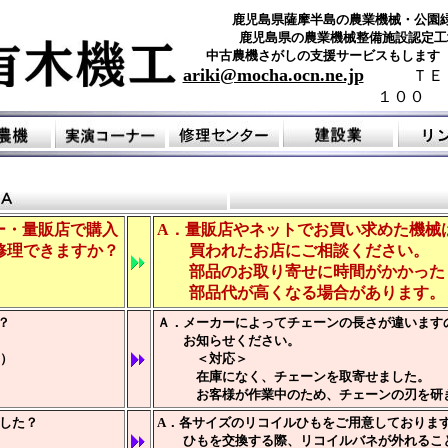
鹿児島県薩摩半島の農業機械・公園
鹿児島県の農業機械整備施設認定工
中古農機さがしの支援サービスもします
ariki@mocha.ocn.ne.jp
ＴＥ
１００
ー・量販店で購入
A．量販店やネットでお買い求めた機械
理できますか？
買われたお店にご相談ください。
部品のお取り寄せに時間がかかった
部品代が高くなる場合があります。
？
Ａ．メーカーによってチェーンの長さが違います
お知らせください。
）
＜対応＞
在庫になく、チェーンを取寄せました。
お客様が作業中のため、チェーンの刃を研ぎ
した？
A．各サイズのリコイルひもをご用意しておりま
ひもを交換する際、リコイルバネが外れるこ