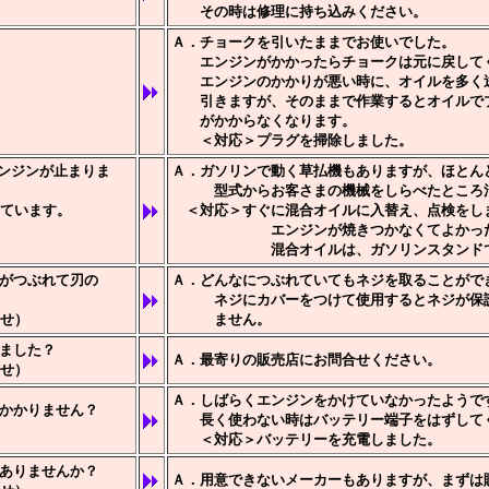
その時は修理に持ち込みください。
Ａ．チョークを引いたままでお使いでした。
エンジンがかかったらチョークは元に戻して
エンジンのかかりが悪い時に、オイルを多く送
引きますが、そのままで作業するとオイルでプ
がかからなくなります。
＜対応＞プラグを掃除しました。
ンジンが止まりま
Ａ．ガソリンで動く草払機もありますが、ほとん
型式からお客さまの機械をしらべたところ混
ています。
＜対応＞すぐに混合オイルに入替え、点検をし
エンジンが焼きつかなくてよかった
混合オイルは、ガソリンスタンドで購
がつぶれて刃の
Ａ．どんなにつぶれていてもネジを取ることがで
ネジにカバーをつけて使用するとネジが保護
せ）
ません。
ました？
Ａ．最寄りの販売店にお問合せください。
せ）
Ａ．しばらくエンジンをかけていなかったようで
かかりません？
長く使わない時はバッテリー端子をはずして
＜対応＞バッテリーを充電しました。
ありませんか？
Ａ．用意できないメーカーもありますが、まずは