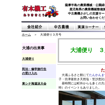
薩摩半島の農業機械・公園緑
鹿児島県の農業機械整備
中古農機さがしの支援サー
お問い合わせくだ
ホーム
＞ 大浦便り３月号
大浦の出来事
大浦便り ３
大浦便り
民泊・修学旅行生
たんかん
の受け入れ
大浦ふるさと館にて
たんかんま
子・坊津釜炊き天然塩・笠沙恵比
昼時間には町外からも多くの方
東シナ海遠泳大会
時）のイベントもありました。