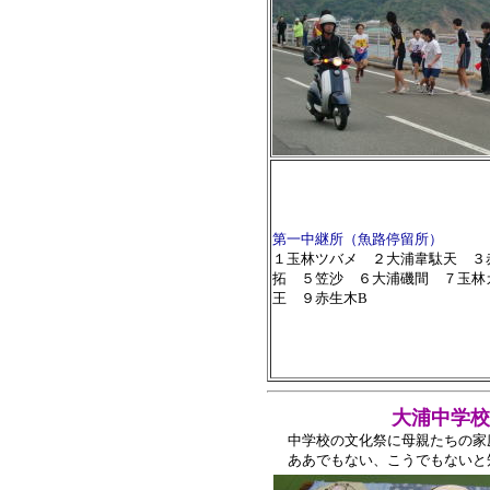
第一中継所（魚路停留所）
１玉林ツバメ ２大浦韋駄天 ３
拓 ５笠沙 ６大浦磯間 ７玉林
王 ９赤生木B
大浦中学校文化祭
中学校の文化祭に母親たちの家
ああでもない、こうでもないと