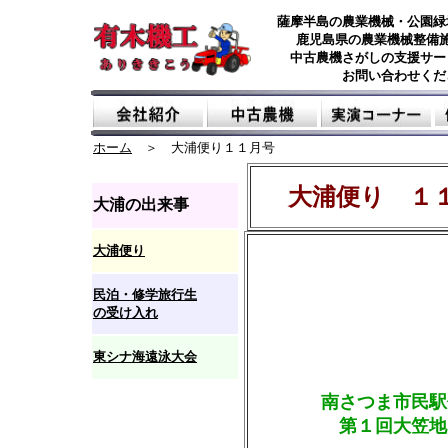
薩摩半島の農業機械・公園緑
鹿児島県の農業機械整備
中古農機さがしの支援サー
お問い合わせくだ
ホーム
＞ 大浦便り１１月号
大浦便り １
大浦の出来事
大浦便り
民泊・修学旅行生
の受け入れ
東シナ海遠泳大会
南さつま市民駅
第１回大笠地区
１１月