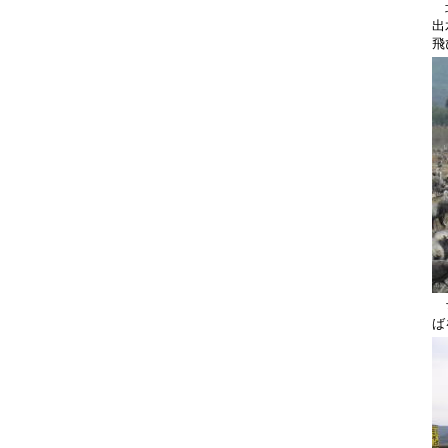
北
出
飛
ち
ば