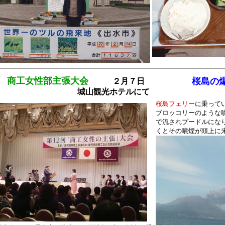
工女性部主張大会
桜島の爆
２月７日
城山観光ホテルにて
何に見
桜島フェリー
に乗って
ブロッコリーのような
で流されプードルにな
くとその噴煙が頭上に