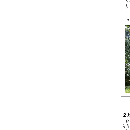
り
り
１
で
２
南薩
らう