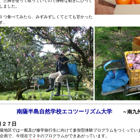
、三脚を使って取っていくので身軽な動きにびっく
しました。
つ食べてみたら、みずみずしくてとても甘かった
す。
南薩半島自然学校エコツーリズム大学
～南九州
月２７日
地区では一般及び修学旅行生に向けて参加型体験プログラムをつくってい
企画で、今現在で２９のプログラムができあがっています。