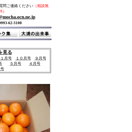
質問ご連絡ください
（相談無
料）
@mocha.ocn.ne.jp
93-62-3100
を見る
１１月号
１０月号
９月号
号
５月号
４月号
月号