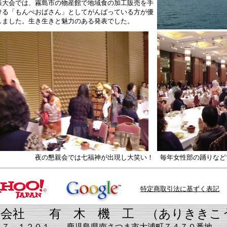
張大会では、霧島市の物産館で地域食の加工販売を手
ける「もんぺおばさん」としてがんばっている方が優
しました。生き生きと魅力のある発表でした。
の懇親会では七福神が出現し大笑い！ 毎年女性部の踊りなどで
特定商取引法に基ずく表記
有 木 機 工 （ありききこ
１ 鹿児島県南さつま市大浦町７４７０番地