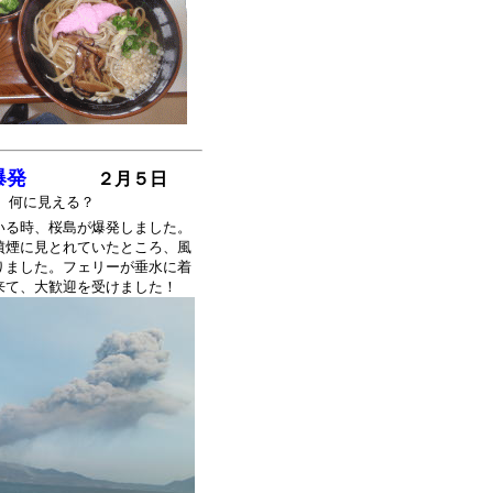
発
２月５日
える？
いる時、桜島が爆発しました。
噴煙に見とれていたところ、風
りました。フェリーが垂水に着
来て、大歓迎を受けました！