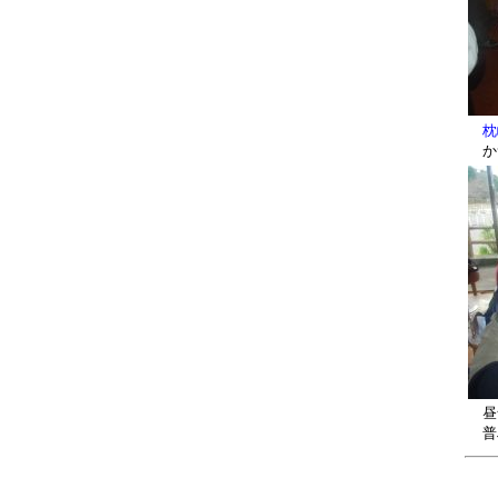
枕
か
昼食
普段