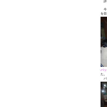
詳
今回
を
パッ
た。
パッ