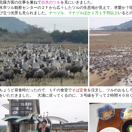
薩方面の仕事を兼ねて
出水のツル
を見にいきました。
水市ツル観察センターの２Ｆから広々したツルの生息地が見えて、求愛か？
び立つ光景も見られました。
ナベヅル、マナヅルほか１万１千羽以上
いると
ょうど昼食時だったので、１Ｆの食堂で
そば定食
を注文し、ツルのおもし
をいただきました。 大浦に戻ってくるのに、３号線を下って２時間４０分