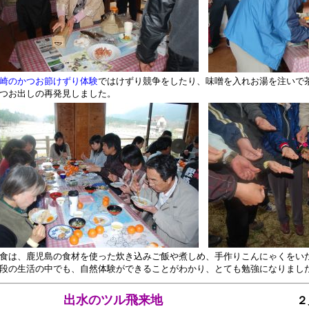
崎のかつお節けずり体験
ではけずり競争をしたり、味噌を入れお湯を注いで
つお出しの再発見しました。
は、鹿児島の食材を使った炊き込みご飯や煮しめ、手作りこんにゃくをい
の生活の中でも、自然体験ができることがわかり、とても勉強になりまし
出水のツル飛来地
２月１