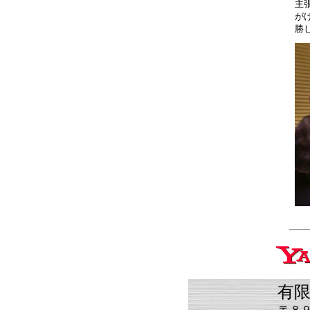
主
が
勝
夜
有限会社 
〒８９７－１２０