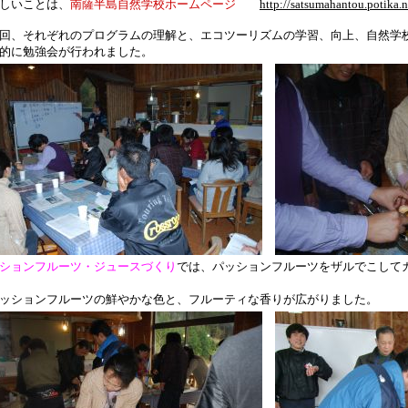
しいことは、
南薩半島自然学校ホームページ
http://satsumahantou.potika.n
、それぞれのプログラムの理解と、エコツーリズムの学習、向上、自然学
目的に勉強会が行われました。
ションフルーツ・ジュースづくり
では、パッションフルーツをザルでこして
ションフルーツの鮮やかな色と、フルーティな香りが広がりました。