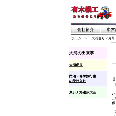
ホーム
＞ 大浦便り２月号
大浦の出来事
大浦便り
民泊・修学旅行生
２
の受け入れ
親
２
東シナ海遠泳大会
た
と
穫
高