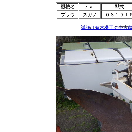
機械名
ﾒｰｶｰ
型式
プラウ
スガノ
ＯＳ１５１
詳細は有木機工の中古